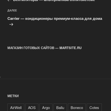
записям
Следующая
ДАЛЕЕ
запись
Carrier — кондиционеры премиум-класса для дома
МАГАЗИН ГОТОВЫХ САЙТОВ — MARTSITE.RU
.
МЕТКИ
AirWell
AOS
Argo
Ballu
Boneco
Cotes