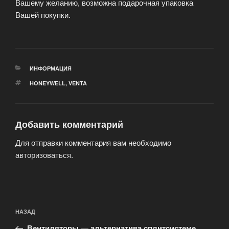
Вашему желанию, возможна подарочная упаковка
Вашей покупки.
РУБРИКИ
ИНФОРМАЦИЯ
МЕТКИ
HONEYWELL
,
VENTA
Добавить комментарий
Для отправки комментария вам необходимо
авторизоваться
.
Навигация
Предыдущая
НАЗАД
по
запись:
Вентиляторы — альтернатива сплитсистеме