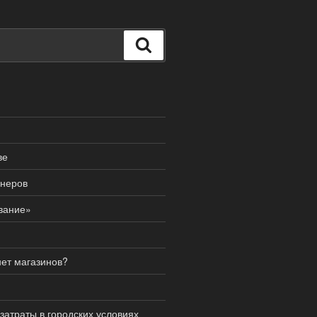
Поиск
ве
онеров
вание»
ет магазинов?
атраты в городских условиях