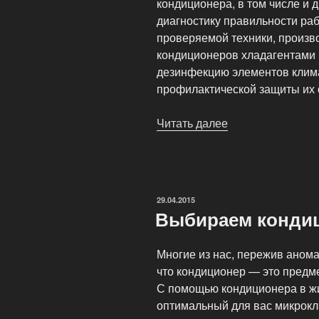
кондиционера, в том числе и 
диагностику правильности раб
проверяемой техники, произво
кондиционеров хладагентами 
дезинфекцию элементов клима
профилактической защиты их 
Читать далее
«Сервисный
центр
Conditioner
Service»
ОПУБЛИКОВАНО
29.04.2015
Выбираем конди
Многие из нас, пережив анома
что кондиционер — это предме
С помощью кондиционера в 
оптимальный для вас микрокл