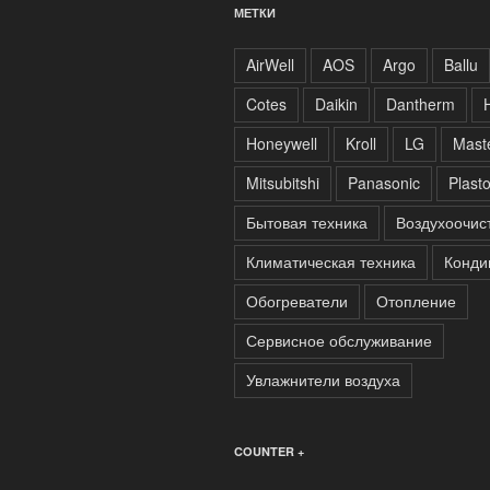
МЕТКИ
AirWell
AOS
Argo
Ballu
Cotes
Daikin
Dantherm
Honeywell
Kroll
LG
Mast
Mitsubitshi
Panasonic
Plast
Бытовая техника
Воздухоочис
Климатическая техника
Конди
Обогреватели
Отопление
Сервисное обслуживание
Увлажнители воздуха
COUNTER +