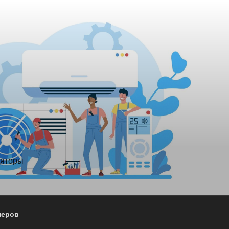
ияторы
неров