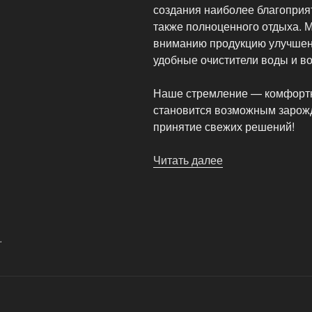
создания наиболее благоприя
также полноценного отдыха.
вниманию продукцию улучшен
удобные очистители воды и в
Наше стремление — комфортн
становится возможным зарож
принятие свежих решений!
Читать далее
«Продажа
климатической
техники»
.