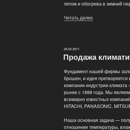
летом и обогрева в зимний пе
Читать далее
«Демократичные
цена
на
кондиционеры»
ОПУБЛИКОВАНО
26.02.2011
Продажа климати
Фундамент нашей фирмы залож
брошен, и идея претворяется 
компании индустрии климата
рынке с 1888 года. Мы являе
всемирно известных компаний
HITACHI, PANASONIC, MITSUB
Наша основная задача — полу
отношении температуры, влаж