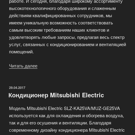
работе. И сегодня, благодаря широкому ассортименту
высокотехнологичного оборудования и слаженным
действиям квалифицированных сотрудников, мы
имеем уникальную возможность соответствовать
самым высоким требованиям наших клиентов и
удовлетворять любые запросы, предлагая весь спектр
услуг, связанных с кондиционированием и вентиляцией
помещений.
Читать далее
«Продажа
и
установка
кондиционеров
ОПУБЛИКОВАНО
29.04.2017
Кондиционер Mitsubishi Electric
в
Москве»
Модель Mitsubishi Electric SLZ-KA25VA/MUZ-GE25VA
используется как для охлаждения и обогрева воздуха,
так и для его осушения и вентиляции. Благодаря
современному дизайну кондиционера Mitsubishi Electric